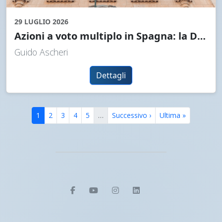
29 LUGLIO 2026
Azioni a voto multiplo in Spagna: la Direttiva (UE) 2024/2810 e il suo recepimento
Guido Ascheri
Dettagli
1
2
3
4
5
…
Successivo ›
Ultima »